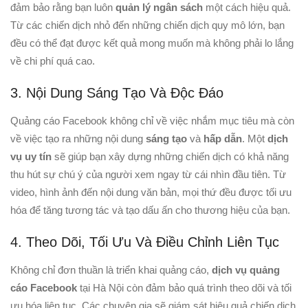
đảm bảo rằng bạn luôn
quản lý ngân sách
một cách hiệu quả.
Từ các chiến dịch nhỏ đến những chiến dịch quy mô lớn, bạn
đều có thể đạt được kết quả mong muốn mà không phải lo lắng
về chi phí quá cao.
3. Nội Dung Sáng Tạo Và Độc Đáo
Quảng cáo Facebook không chỉ về việc nhắm mục tiêu mà còn
về việc tạo ra những nội dung
sáng tạo
và
hấp dẫn
. Một
dịch
vụ uy tín
sẽ giúp bạn xây dựng những chiến dịch có khả năng
thu hút sự chú ý của người xem ngay từ cái nhìn đầu tiên. Từ
video, hình ảnh đến nội dung văn bản, mọi thứ đều được tối ưu
hóa để tăng tương tác và tạo dấu ấn cho thương hiệu của bạn.
4. Theo Dõi, Tối Ưu Và Điều Chỉnh Liên Tục
Không chỉ đơn thuần là triển khai quảng cáo,
dịch vụ quảng
cáo Facebook
tại Hà Nội còn đảm bảo quá trình theo dõi và tối
ưu hóa liên tục. Các chuyên gia sẽ giám sát hiệu quả chiến dịch