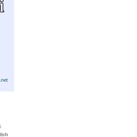
í
dịch