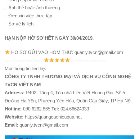
– Ảnh thẻ hoặc ảnh thường
– Đơn xin việc thực tập
– Sơ yế lý lịch
HẠN NỘP HỜ SƠ HẾT NGÀY 30/04/2019.
HỒ SƠ GỬI VÀO HÒM THƯ: quanly.tvcn@gmail.com
==============
=============
Mọi thông tin liên hệ:
CÔNG TY TNHH THƯƠNG MẠI VÀ DỊCH VỤ CÔNG NGHỆ
TVCN VIÊT NAM
Address:
P402, Tầng 4, Tòa nhà Liên Việt Hoàng Gia, Số 5
Đường Hạ Yên, Phường Yên Hòa, Quận Cầu Giấy, TP Hà Nội.
Hotline:
090 6262 865
Tel:
024.66624333
Website:
https://quangcaohieuqua.net
Email:
quanly.tvcn@gmail.com