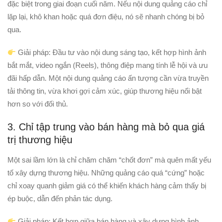
đặc biệt trong giai đoạn cuối năm. Nếu nội dung quảng cáo chỉ
lặp lại, khô khan hoặc quá đơn điệu, nó sẽ nhanh chóng bị bỏ
qua.
Giải pháp: Đầu tư vào nội dung sáng tạo, kết hợp hình ảnh
bắt mắt, video ngắn (Reels), thông điệp mang tính lễ hội và ưu
đãi hấp dẫn. Một nội dung quảng cáo ấn tượng cần vừa truyền
tải thông tin, vừa khơi gợi cảm xúc, giúp thương hiệu nổi bật
hơn so với đối thủ.
3. Chỉ tập trung vào bán hàng mà bỏ qua giá
trị thương hiệu
Một sai lầm lớn là chỉ chăm chăm “chốt đơn” mà quên mất yếu
tố xây dựng thương hiệu. Những quảng cáo quá “cứng” hoặc
chỉ xoay quanh giảm giá có thể khiến khách hàng cảm thấy bị
ép buộc, dẫn đến phản tác dụng.
Giải pháp: Kết hợp giữa bán hàng và xây dựng hình ảnh