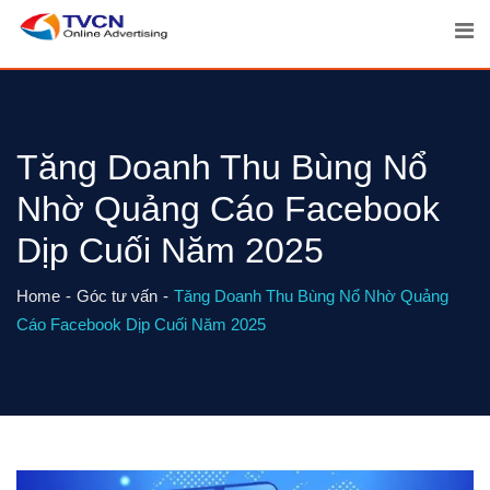
Skip
to
content
Tăng Doanh Thu Bùng Nổ
Nhờ Quảng Cáo Facebook
Dịp Cuối Năm 2025
Home
Góc tư vấn
Tăng Doanh Thu Bùng Nổ Nhờ Quảng
Cáo Facebook Dịp Cuối Năm 2025