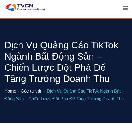
Skip
to
content
Dịch Vụ Quảng Cáo TikTok
Ngành Bất Động Sản –
Chiến Lược Đột Phá Để
Tăng Trưởng Doanh Thu
Home
Góc tư vấn
Dịch Vụ Quảng Cáo TikTok Ngành Bất
Động Sản – Chiến Lược Đột Phá Để Tăng Trưởng Doanh Thu