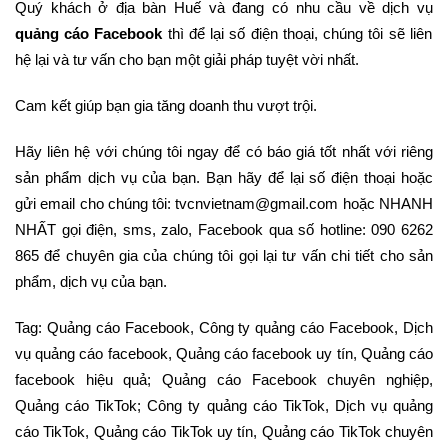
Quý khách ở địa bàn Huế và đang có nhu cầu về dịch vụ
quảng cáo Facebook
thì để lại số điện thoại, chúng tôi sẽ liên
hệ lại và tư vấn cho bạn một giải pháp tuyệt vời nhất.
Cam kết giúp bạn gia tăng doanh thu vượt trội.
Hãy liên hệ với chúng tôi ngay để có báo giá tốt nhất với riêng
sản phẩm dịch vụ của bạn. Bạn hãy để lại số điện thoại hoặc
gửi email cho chúng tôi: tvcnvietnam@gmail.com hoặc NHANH
NHẤT gọi điện, sms, zalo,
Facebook
qua số hotline: 090 6262
865 để chuyên gia của chúng tôi gọi lại tư vấn chi tiết cho sản
phẩm, dịch vụ của bạn.
Tag:
Quảng cáo Facebook
,
Công ty quảng cáo Facebook
,
Dịch
vụ quảng cáo facebook
,
Quảng cáo facebook uy tín
,
Quảng cáo
facebook hiệu quả
;
Quảng cáo Facebook chuyên nghiệp
,
Quảng cáo TikTok
;
Công ty quảng cáo TikTok
,
Dịch vụ quảng
cáo TikTok
,
Quảng cáo TikTok uy tín
,
Quảng cáo TikTok chuyên