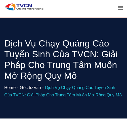
Skip
to
content
Dịch Vụ Chạy Quảng Cáo
Tuyển Sinh Của TVCN: Giải
Pháp Cho Trung Tâm Muốn
Mở Rộng Quy Mô
Home
Góc tư vấn
Dịch Vụ Chạy Quảng Cáo Tuyển Sinh
Của TVCN: Giải Pháp Cho Trung Tâm Muốn Mở Rộng Quy Mô