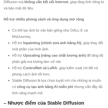
Diffusion mà
không cần kết nối Internet
, giúp tăng tính riêng tư
và bảo mật dữ liệu.
Hỗ trợ nhiều phong cách và ứng dụng mở rộng
Có thể tạo ảnh từ văn bản giống như DALL-E và
MidJourney.
Hỗ trợ
Inpainting (chỉnh sửa ảnh bằng AI)
, giúp thay đổi
một phần của hình ảnh.
Hỗ trợ
Upscaling (nâng cao chất lượng ảnh)
để tăng độ
phân giải mà không làm vỡ nét.
Hỗ trợ
ControlNet và LoRA
, giúp kiểm soát chi tiết và
phong cách ảnh tốt hơn.
Stable Diffusion là lựa chọn tuyệt vời cho những ai muốn
có
công cụ tạo ảnh bằng AI miễn phí
nhưng vẫn đầy đủ
tính năng mạnh mẽ.
– Nhược điểm của Stable Diffusion