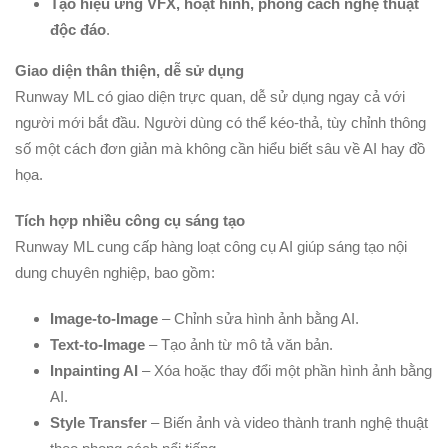
Tạo hiệu ứng VFX, hoạt hình, phong cách nghệ thuật
độc đáo
.
Giao diện thân thiện, dễ sử dụng
Runway ML có giao diện trực quan, dễ sử dụng ngay cả với
người mới bắt đầu. Người dùng có thể kéo-thả, tùy chỉnh thông
số một cách đơn giản mà không cần hiểu biết sâu về AI hay đồ
họa.
Tích hợp nhiều công cụ sáng tạo
Runway ML cung cấp hàng loạt công cụ AI giúp sáng tạo nội
dung chuyên nghiệp, bao gồm:
Image-to-Image
– Chỉnh sửa hình ảnh bằng AI.
Text-to-Image
– Tạo ảnh từ mô tả văn bản.
Inpainting AI
– Xóa hoặc thay đổi một phần hình ảnh bằng
AI.
Style Transfer
– Biến ảnh và video thành tranh nghệ thuật