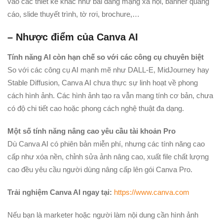
vào các thiết kế khác như bài đăng mạng xã hội, banner quảng
cáo, slide thuyết trình, tờ rơi, brochure,…
– Nhược điểm của Canva AI
Tính năng AI còn hạn chế so với các công cụ chuyên biệt
So với các công cụ AI mạnh mẽ như DALL-E, MidJourney hay
Stable Diffusion, Canva AI chưa thực sự linh hoạt về phong
cách hình ảnh. Các hình ảnh tạo ra vẫn mang tính cơ bản, chưa
có độ chi tiết cao hoặc phong cách nghệ thuật đa dạng.
Một số tính năng nâng cao yêu cầu tài khoản Pro
Dù Canva AI có phiên bản miễn phí, nhưng các tính năng cao
cấp như xóa nền, chỉnh sửa ảnh nâng cao, xuất file chất lượng
cao đều yêu cầu người dùng nâng cấp lên gói Canva Pro.
Trải nghiệm Canva AI ngay tại:
https://www.canva.com
Nếu bạn là marketer hoặc người làm nội dung cần hình ảnh