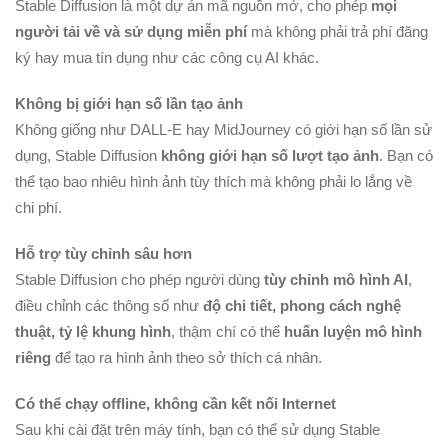
Stable Diffusion là một dự án mã nguồn mở, cho phép
mọi
người tải về và sử dụng miễn phí
mà không phải trả phí đăng
ký hay mua tín dụng như các công cụ AI khác.
Không bị giới hạn số lần tạo ảnh
Không giống như DALL-E hay MidJourney có giới hạn số lần sử
dụng, Stable Diffusion
không giới hạn số lượt tạo ảnh
. Bạn có
thể tạo bao nhiêu hình ảnh tùy thích mà không phải lo lắng về
chi phí.
Hỗ trợ tùy chỉnh sâu hơn
Stable Diffusion cho phép người dùng
tùy chỉnh mô hình AI
,
điều chỉnh các thông số như
độ chi tiết, phong cách nghệ
thuật, tỷ lệ khung hình
, thậm chí có thể
huấn luyện mô hình
riêng
để tạo ra hình ảnh theo sở thích cá nhân.
Có thể chạy offline, không cần kết nối Internet
Sau khi cài đặt trên máy tính, bạn có thể sử dụng Stable