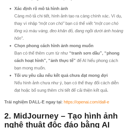
Xác định rõ mô tả hình ảnh
Càng mô tả chi tiết, hình ảnh tạo ra càng chính xác. Ví dụ,
thay vì nhập
“một con chó”
bạn có thể viết
“một con chó
lông xù màu vàng, đeo khăn đỏ, đang ngồi dưới ánh hoàng
hôn”
.
Chọn phong cách hình ảnh mong muốn
Bạn có thể thêm cụm từ như
“tranh sơn dầu”, “phong
cách hoạt hình”, “ảnh thực tế”
để AI hiểu phong cách
bạn mong muốn.
Tối ưu yêu cầu nếu kết quả chưa đạt mong đợi
Nếu hình ảnh chưa như ý, bạn có thể thay đổi cách diễn
đạt hoặc bổ sung thêm chi tiết để cải thiện kết quả.
Trải nghiệm DALL-E ngay tại
:
https://openai.com/dall-e
2. MidJourney – Tạo hình ảnh
nghệ thuật độc đáo bằng AI