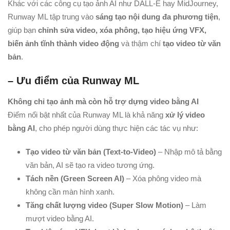
Khác với các công cụ tạo ảnh AI như DALL-E hay MidJourney,
Runway ML tập trung vào
sáng tạo nội dung đa phương tiện
,
giúp bạn
chỉnh sửa video, xóa phông, tạo hiệu ứng VFX,
biến ảnh tĩnh thành video động
và thậm chí
tạo video từ văn
bản
.
– Ưu điểm của Runway ML
Không chỉ tạo ảnh mà còn hỗ trợ dựng video bằng AI
Điểm nổi bật nhất của Runway ML là khả năng
xử lý video
bằng AI
, cho phép người dùng thực hiện các tác vụ như:
Tạo video từ văn bản (Text-to-Video)
– Nhập mô tả bằng
văn bản, AI sẽ tạo ra video tương ứng.
Tách nền (Green Screen AI)
– Xóa phông video mà
không cần màn hình xanh.
Tăng chất lượng video (Super Slow Motion)
– Làm
mượt video bằng AI.