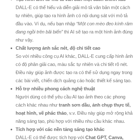
DALL-E có thể hiểu và diễn giải mô tả văn bản một cách
tự nhiên, giúp tạo ra hình ảnh có nội dung sát với mô tả
đầu vào. Ví dụ, nếu bạn nhập
“Một con mèo đeo kính râm
đang ngồi trên bãi biển”
thì AI sẽ tạo ra một hình ảnh đúng
như vậy.
Chất lượng ảnh sắc nét, độ chi tiết cao
So với nhiều công cụ AI khác, DALL-E cung cấp hình ảnh
có độ phân giải cao, màu sắc tự nhiên và chi tiết rõ nét.
Điều này giúp ảnh được tạo ra có thể sử dụng ngay trong
các bài viết, chiến dịch quảng cáo hoặc thiết kế sáng tạo.
Hỗ trợ nhiều phong cách nghệ thuật
Người dùng có thể yêu cầu AI tạo ảnh theo các phong
cách khác nhau như
tranh sơn dầu, ảnh chụp thực tế,
hoạt hình, vẽ phác thảo
, v.v. Điều này giúp mở rộng khả
năng sáng tạo, phù hợp với nhiều nhu cầu khác nhau.
Tích hợp với các nền tảng sáng tạo khác
DALL-E có thể được tích hợp với
Chat GPT, Canva,