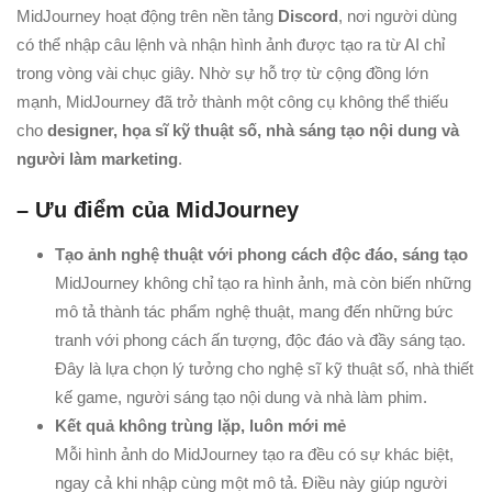
MidJourney hoạt động trên nền tảng
Discord
, nơi người dùng
có thể nhập câu lệnh và nhận hình ảnh được tạo ra từ AI chỉ
trong vòng vài chục giây. Nhờ sự hỗ trợ từ cộng đồng lớn
mạnh, MidJourney đã trở thành một công cụ không thể thiếu
cho
designer, họa sĩ kỹ thuật số, nhà sáng tạo nội dung và
người làm marketing
.
– Ưu điểm của MidJourney
Tạo ảnh nghệ thuật với phong cách độc đáo, sáng tạo
MidJourney không chỉ tạo ra hình ảnh, mà còn biến những
mô tả thành tác phẩm nghệ thuật, mang đến những bức
tranh với phong cách ấn tượng, độc đáo và đầy sáng tạo.
Đây là lựa chọn lý tưởng cho nghệ sĩ kỹ thuật số, nhà thiết
kế game, người sáng tạo nội dung và nhà làm phim.
Kết quả không trùng lặp, luôn mới mẻ
Mỗi hình ảnh do MidJourney tạo ra đều có sự khác biệt,
ngay cả khi nhập cùng một mô tả. Điều này giúp người