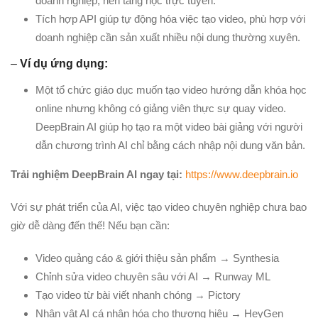
doanh nghiệp, nền tảng học trực tuyến.
Tích hợp API giúp tự động hóa việc tạo video, phù hợp với
doanh nghiệp cần sản xuất nhiều nội dung thường xuyên.
–
Ví dụ ứng dụng:
Một tổ chức giáo dục muốn tạo video hướng dẫn khóa học
online nhưng không có giảng viên thực sự quay video.
DeepBrain AI giúp họ tạo ra một video bài giảng với người
dẫn chương trình AI chỉ bằng cách nhập nội dung văn bản.
Trải nghiệm DeepBrain AI ngay tại:
https://www.deepbrain.io
Với sự phát triển của AI, việc tạo video chuyên nghiệp chưa bao
giờ dễ dàng đến thế! Nếu bạn cần:
Video quảng cáo & giới thiệu sản phẩm → Synthesia
Chỉnh sửa video chuyên sâu với AI → Runway ML
Tạo video từ bài viết nhanh chóng → Pictory
Nhân vật AI cá nhân hóa cho thương hiệu → HeyGen