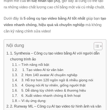
mạnh mẽ của
trí tuệ nhân tạo (AI)
, giờ đây ai cũng có thể tạo
ra những video chất lượng cao chỉ bằng một vài cú nhấp chuột.
Dưới đây là
5 công cụ tạo video bằng AI tốt nhất
giúp bạn
tạo
video nhanh chóng, hiệu quả và chuyên nghiệp
mà không
cần kỹ năng chỉnh sửa video!
Nội dung
1. Synthesia – Công cụ tạo video bằng AI với người dẫn
chương trình ảo
– Tính năng nổi bật:
1. Tạo video AI từ văn bản
2. Hơn 140 avatar AI chuyên nghiệp
3. Hỗ trợ hơn 120 ngôn ngữ & nhiều giọng nói
4. Giọng nói AI tự nhiên, giống người thật
5. Dễ dàng tùy chỉnh video & thương hiệu
6. Xuất video nhanh chóng & linh hoạt
– Ví dụ ứng dụng:
2. Runway ML – Công cụ AI tạo video từ hình ảnh và văn